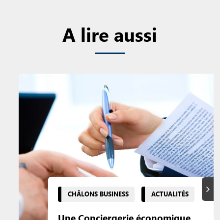
A lire aussi
Suiva
CHÂLONS BUSINESS
ACTUALITÉS
Une Conciergerie économique